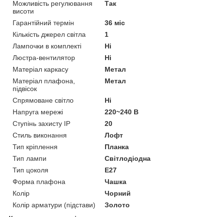
Можливість регулювання
Так
висоти
Гарантійний термін
36 міс
Кількість джерел світла
1
Лампочки в комплекті
Ні
Люстра-вентилятор
Ні
Матеріал каркасу
Метал
Матеріал плафона,
Метал
підвісок
Спрямоване світло
Ні
Напруга мережі
220~240 В
Ступінь захисту IP
20
Стиль виконання
Лофт
Тип кріплення
Планка
Тип лампи
Світлодіодна
Тип цоколя
E27
Форма плафона
Чашка
Колір
Чорний
Колір арматури (підстави)
Золото