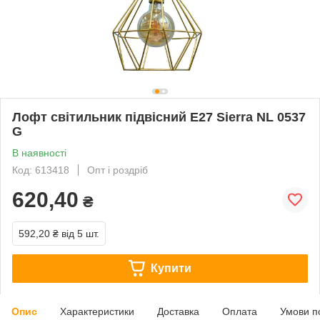
Лофт світильник підвісний Е27 Sierra NL 0537
G
В наявності
Код: 613418
Опт і роздріб
620,40
₴
592,20 ₴
від 5 шт.
Купити
Опис
Характеристики
Доставка
Оплата
Умови п