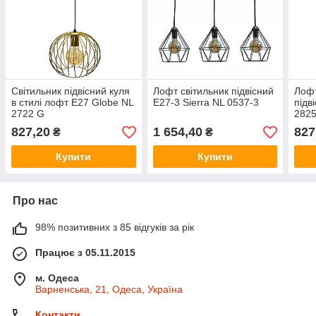
Світильник підвісний куля
Лофт світильник підвісний
Лофт
в стилі лофт Е27 Globe NL
Е27-3 Sierra NL 0537-3
підв
2722 G
282
827,20
1 654,40
827
₴
₴
Купити
Купити
Про нас
98% позитивних з 85 відгуків за рік
Працює з 05.11.2015
м. Одеса
Варненська, 21, Одеса, Україна
Контакти