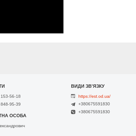
 153-56-18
https://est.od.ua/
+380675591830
 848-95-39
+380675591830
ександрович