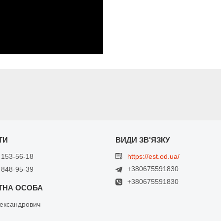
 153-56-18
https://est.od.ua/
+380675591830
 848-95-39
+380675591830
ександрович