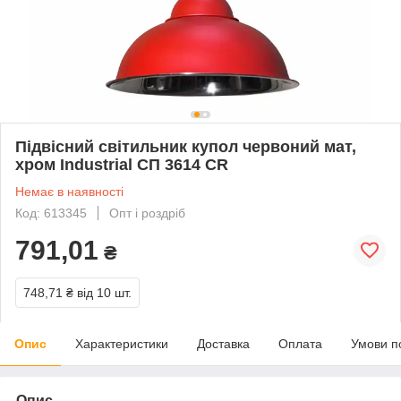
Підвісний світильник купол червоний мат,
хром Industrial СП 3614 CR
Немає в наявності
Код: 613345
Опт і роздріб
791,01
₴
748,71 ₴
від 10 шт.
Опис
Характеристики
Доставка
Оплата
Умови п
Опис