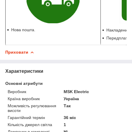
Нова пошта.
Накладений п
Передплата 
Приховати
Характеристики
Основні атрибути
Виробник
MSK Electric
Країна виробник
Україна
Можливість регулювання
Так
висоти
Гарантійний термін
36 міс
Кількість джерел світла
1
Лампочки в комплекті
Ні