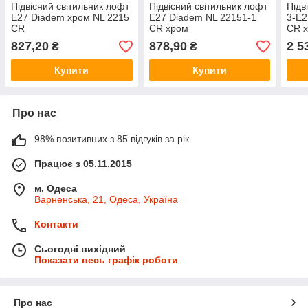
Підвісний світильник лофт
Підвісний світильник лофт
Підв
Е27 Diadem хром NL 2215
Е27 Diadem NL 22151-1
3-Е2
CR
CR хром
CR 
827,20
878,90
2 5
₴
₴
Купити
Купити
Про нас
98% позитивних з 85 відгуків за рік
Працює з 05.11.2015
м. Одеса
Варненська, 21, Одеса, Україна
Контакти
Сьогодні вихідний
Показати весь графік роботи
Про нас