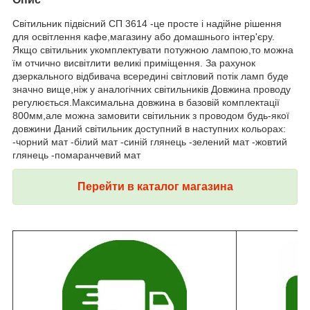
Світильник підвісний СП 3614 -це просте і надійне рішення
для освітлення кафе,магазину або домашнього інтер'єру.
Якщо світильник укомплектувати потужною лампою,то можна
їм отчично висвітлити великі приміщення. За рахунок
дзеркального відбивача всередині світловий потік ламп буде
значно вище,ніж у аналогічних світильників Довжина проводу
регулюється.Максимальна довжина в базовій комплектації
800мм,але можна замовити світильник з проводом будь-якої
довжини Даний світильник доступний в наступних кольорах:
-чорний мат -білий мат -синій глянець -зелений мат -жовтий
глянець -помаранчевий мат
Перейти в каталог магазина