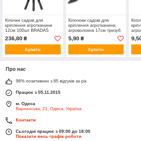
Кілочки садові для
Кілочоки садові для
Кіло
кріплення агротканини
кріплення агротканини,
кріп
12см 100шт BRADAS
агроволокна 17см тризуб
агро
Польща
BRADAS Польща
вели
236,80
5,90
9,5
₴
₴
Пол
Купити
Купити
Про нас
98% позитивних з 85 відгуків за рік
Працює з 05.11.2015
м. Одеса
Варненська, 21, Одеса, Україна
Контакти
Сьогодні працює з 09:00 до 18:00
Показати весь графік роботи