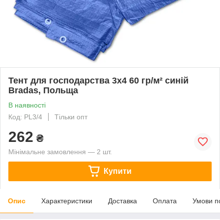
Тент для господарства 3х4 60 гр/м² синій
Bradas, Польща
В наявності
Код: PL3/4
Тільки опт
262
₴
Мінімальне замовлення — 2 шт.
Купити
Опис
Характеристики
Доставка
Оплата
Умови п