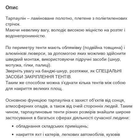
Опис
Тарпаулін – ламіноване полотно, плетене з поліетиленових
стрічок.
Маючи невелику вагу, володіє високою міцністю на розтяг і
водонепроникністю.
По периметру тенти мають облямівку (подвійна товщина) і
алюмінієві люверси, за допомогою яких можливо здійснити
швидкий монтаж, використовуючи підручні засоби (шнур,
мотузка, гілки, палиці).
Зверніть увагу на банджі-шнур, розтяжки, як СПЕЦІАЛЬНІ
ЗАСОБИ ЗАКРІПЛЕННЯ ТЕНТІВ.
Таким же способом можна з'єднати кілька тентів між собою
для накриття великих площ.
Основною функцією тарпауліна є захист об'єктів від сонця,
атмосферних опадів, а також від очей сторонніх людей. Таким
чином, тарпаулиновые тенти різних розмірів знайшли широке
застосування в багатьох сферах діяльності сучасної людини:
обладнання складських приміщень;
накриття яхт і катерів, легкових автомобілів, кузовів