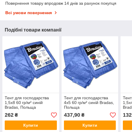
Повернення товару впродовж 14 днів за рахунок покупця
Всі умови повернення
Подібні товари компанії
Тент для господарства
Тент для господарства
Тент
1,5х8 60 гр/м² синій
4х5 60 гр/м² синій Bradas,
1,5х
Bradas, Польща
Польща
Brad
262
437,90
132
₴
₴
Купити
Купити