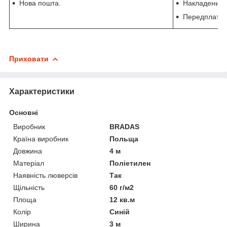
Нова пошта.
Накладений п
Передплата 
Приховати
Характеристики
Основні
Виробник
BRADAS
Країна виробник
Польща
Довжина
4 м
Матеріал
Поліетилен
Наявність люверсів
Так
Щільність
60 г/м2
Площа
12 кв.м
Колір
Синій
Ширина
3 м