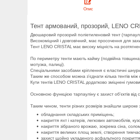
Опис
Тент армований, прозорий, LENO CR
Двошаровий прозорий поліетиленовий тент (тарпаулі
Високоміцний і довговічний, має просочення для захи
Тент LENO CRISTAL має високу міцність на розтягне
По периметру тенти мають кайму (подвійна товщина)
мотузка, палиці).
Спеціальними засобами кріплення є еластичні шнури
Таким же способом можна з'єднати кілька тентів між
Кути тентів LENO CRISTAL додатково зміцнені гумов
Основною функцією тарпауліну є захист об'єктів від 
Таким чином, тенти різних розмірів знайшли широке 
обладнання складських приміщень;
накриття яхт і катерів, легкових автомобілів, ку
накриття зібраного врожаю, зокрема сіна, солом
накриття великих площ землі, створення тимчас
захист щойно укладеного асфальтного покриття