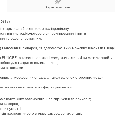
Характеристики
ISTAL.
н), армований решіткою з поліпропілену.
сту від ультрафіолетового випромінювання і гниття.
ння і є водонепроникним.
 і алюмінієві люверси, за допомогою яких можливо виконати швидк
 BUNGEE, а також пластикові хомути-стяжки, які ви можете знайти 
 собою для накриття великих площ.
ими вставками.
сонця, атмосферних опадів, а також від очей сторонніх людей.
застосування в багатьох сферах діяльності:
зовів вантажних автомобілів, напівпричепів та причепів;
и та зерна;
ових укриттів;
 від несприятливого впливу атмосферних опадів;