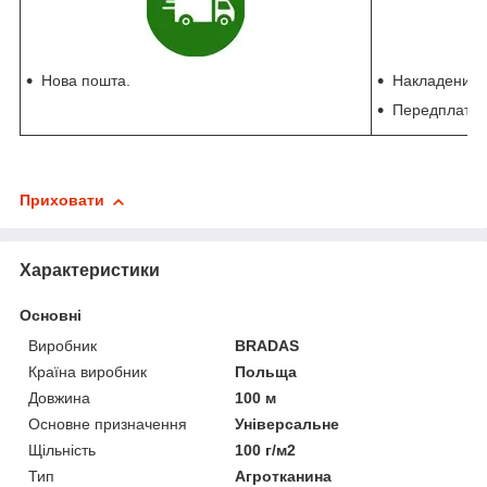
Нова пошта.
Накладений п
Передплата 
Приховати
Характеристики
Основні
Виробник
BRADAS
Країна виробник
Польща
Довжина
100 м
Основне призначення
Універсальне
Щільність
100 г/м2
Тип
Агротканина