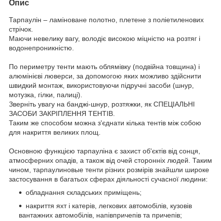
Опис
Тарпаулін – ламіноване полотно, плетене з поліетиленових
стрічок.
Маючи невелику вагу, володіє високою міцністю на розтяг і
водонепроникністю.
По периметру тенти мають облямівку (подвійна товщина) і
алюмінієві люверси, за допомогою яких можливо здійснити
швидкий монтаж, використовуючи підручні засоби (шнур,
мотузка, гілки, палиці).
Зверніть увагу на банджі-шнур, розтяжки, як СПЕЦІАЛЬНІ
ЗАСОБИ ЗАКРІПЛЕННЯ ТЕНТІВ.
Таким же способом можна з'єднати кілька тентів між собою
для накриття великих площ.
Основною функцією тарпауліна є захист об'єктів від сонця,
атмосферних опадів, а також від очей сторонніх людей. Таким
чином, тарпаулиновые тенти різних розмірів знайшли широке
застосування в багатьох сферах діяльності сучасної людини:
обладнання складських приміщень;
накриття яхт і катерів, легкових автомобілів, кузовів
вантажних автомобілів, напівпричепів та причепів;