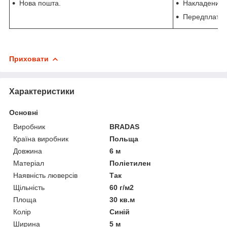
Нова пошта.
Накладений п
Передплата 
Приховати
Характеристики
Основні
Виробник
BRADAS
Країна виробник
Польща
Довжина
6 м
Матеріал
Поліетилен
Наявність люверсів
Так
Щільність
60 г/м2
Площа
30 кв.м
Колір
Синій
Ширина
5 м