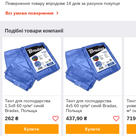
Повернення товару впродовж 14 днів за рахунок покупця
Всі умови повернення
Подібні товари компанії
Тент для господарства
Тент для господарства
Тент
1,5х8 60 гр/м² синій
4х5 60 гр/м² синій Bradas,
унів
Bradas, Польща
Польща
м² с
262
437,90
719
₴
₴
Купити
Купити