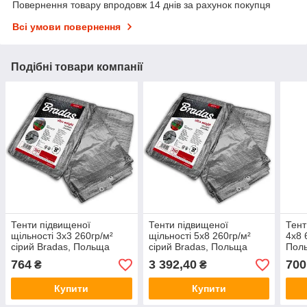
Повернення товару впродовж 14 днів за рахунок покупця
Всі умови повернення
Подібні товари компанії
Тенти підвищеної
Тенти підвищеної
Тент
щільності 3х3 260гр/м²
щільності 5х8 260гр/м²
4х8 
сірий Bradas, Польща
сірий Bradas, Польща
Пол
764
3 392,40
700
₴
₴
Купити
Купити