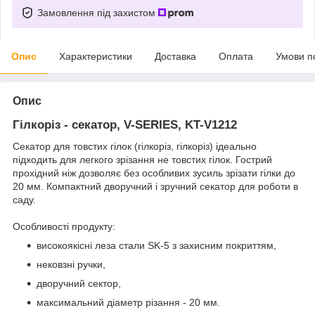
Замовлення під захистом
Опис
Характеристики
Доставка
Оплата
Умови п
Опис
Гілкоріз - секатор, V-SERIES, KT-V1212
Секатор для товстих гілок (гілкоріз, гілкоріз) ідеально
підходить для легкого зрізання не товстих гілок. Гострий
прохідний ніж дозволяє без особливих зусиль зрізати гілки до
20 мм. Компактний дворучний і зручний секатор для роботи в
саду.
Особливості продукту:
високоякісні леза стали SK-5 з захисним покриттям,
нековзні ручки,
дворучний сектор,
максимальний діаметр різання - 20 мм.