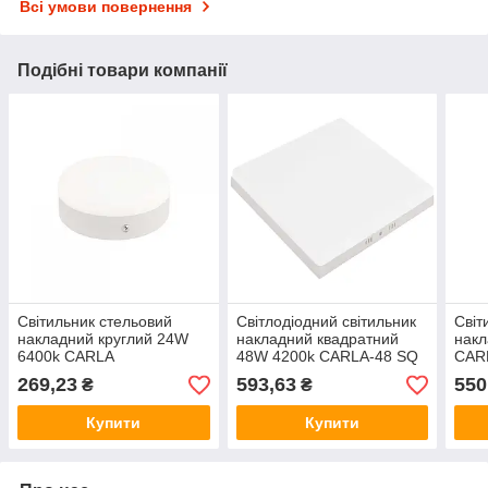
Всі умови повернення
Подібні товари компанії
Світильник стельовий
Світлодіодний світильник
Світ
накладний круглий 24W
накладний квадратний
накл
6400k CARLA
48W 4200k CARLA-48 SQ
CAR
269,23
593,63
550
₴
₴
Купити
Купити