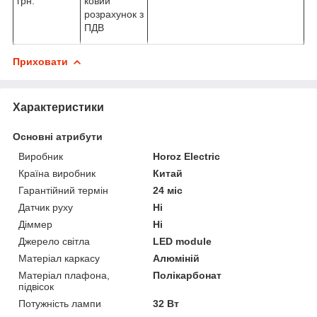
ковий
грн.
розрахунок з
ПДВ
Приховати
Характеристики
Основні атрибути
Виробник
Horoz Electric
Країна виробник
Китай
Гарантійний термін
24 міс
Датчик руху
Ні
Діммер
Ні
Джерело світла
LED module
Матеріал каркасу
Алюміній
Матеріал плафона,
Полікарбонат
підвісок
Потужність лампи
32 Вт