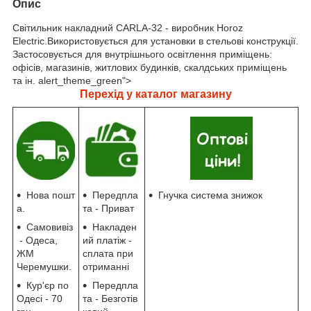
Опис
Світильник накладний CARLA-32 - виробник Horoz
Electric.Використовується для установки в стельові конструкції.
Застосовується для внутрішнього освітлення приміщень:
офісів, магазинів, житлових будинків, скалдських приміщень
та ін. alert_theme_green">
Перехід у каталог магазину
Передпла
Нова пошт
Гнучка система знижок
та - Приват
а.
Накладен
Самовивіз
ий платіж -
- Одеса,
сплата при
ЖМ
отриманні
Черемушки.
Передпла
Кур'єр по
та - Безготів
Одесі - 70