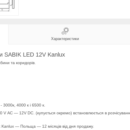
Характеристики
ни SABIK LED 12V Kanlux
абини та коридорів.
- 3000к, 4000 к і 6500 к.
 V АC — 12V DC. (купується окремо) встановлюється в розчісуванн
к Kanlux — Польща — 12 місяців від дня продажу.