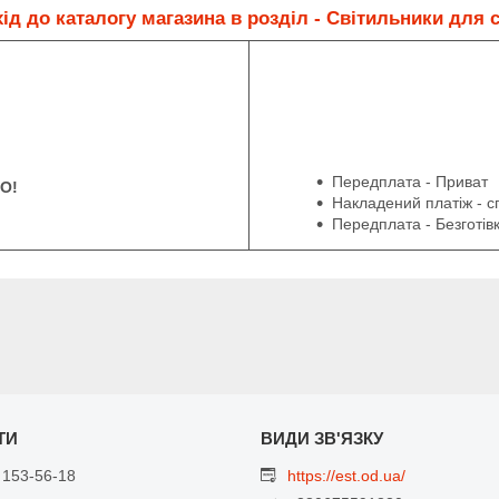
ід до каталогу магазина
в розділ - Світильники для 
Передплата - Приват
О!
Накладений платіж - с
Передплата - Безготів
 153-56-18
https://est.od.ua/