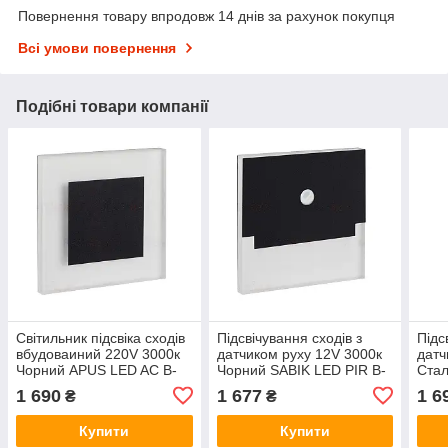
Повернення товару впродовж 14 днів за рахунок покупця
Всі умови повернення
Подібні товари компанії
Світильник підсвіка сходів
Підсвічування сходів з
Підс
вбудоваиний 220V 3000к
датчиком руху 12V 3000к
датч
Чорний APUS LED AC B-
Чорний SABIK LED PIR B-
Ста
WW Kanlux
WW Kanlux
NW 
1 690
1 677
1 6
₴
₴
Купити
Купити