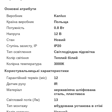
Основні атрибути
Виробник
Kanlux
Країна виробник
Польща
Потужність
0.8 Вт
Напруга
12 В
Стан
Новий
Ступінь захисту, IP
IP20
Тип освітлення
Світлодіодна підсвітка
Колір світіння
Теплий білий
Колірна температура
3000К
Користувальницькі характеристики
Гарантійний термін (міс)
12
Датчик руху
IR
Матеріал
нержавіюча шліфована
сталь, пластмаса
Світловий потік (Лм)
13
Тип монтажу
вбудована установа в стіні
Колір корпусу
Чорний