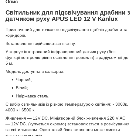
Опис
Світильник для підсвічування драбини з
датчиком руху APUS LED 12 V Kanlux
Призначений для точкового підсвічування щаблів драбини та
коридорів.
Встановлення здійснюється в стіну.
У корпус інтегрований інфрачервоний датчик руху (без
функції контролю рівня освітлення довкілля) з радіусом дії до
5 м.
Модель доступна в кольорах:
Чорний;
Білий;
Неіржавка сталь.
Є вибір світильників із різною температурою світіння: - 3000к,
4000 к і 6500 к.
Живлення — 12V DC. Мініатюрний блок живлення 220 V АC
— 12V DC. (купується окремо) встановлюється в розчісування
за світильником. Один такий блок живлення може живити
кілька світильників.