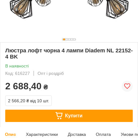
Люстра лофт чорна 4 лампи Diadem NL 22152-
4 BK
В наявності
Код: 616227
Опт і роздріб
2 688,40
₴
2 566,20 ₴
від 10 шт.
Купити
Опис
Характеристики
Доставка
Оплата
Умови п