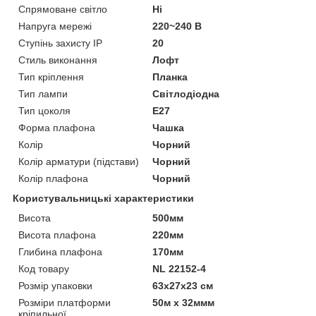
Спрямоване світло
Ні
Напруга мережі
220~240 В
Ступінь захисту IP
20
Стиль виконання
Лофт
Тип кріплення
Планка
Тип лампи
Світлодіодна
Тип цоколя
E27
Форма плафона
Чашка
Колір
Чорний
Колір арматури (підстави)
Чорний
Колір плафона
Чорний
Користувальницькі характеристики
Висота
500мм
Висота плафона
220мм
Глибина плафона
170мм
Код товару
NL 22152-4
Розмір упаковки
63x27x23 см
Розміри платформи
50м х 32ммм
кріпильної