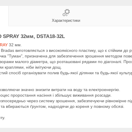
Характеристики
D SPRAY 32мм, DSTA18-32L
PRAY
32 мм.
radas виготовляється з високоякісного пластику, що є стійким до р
трічка "Туман", призначена для забезпечення зрошення методом пов
ворами малого діаметра, що розташовані рядами по діагоналі. Прохо
ми краплями, ніби імітуючи дощ.
ий спосіб організувати полив будь-якої ділянки та будь-якої культу
озволяючи значно знизити витрати на воду та електроенергію.
оцес проростання насіння і збільшує виживання розсади.
безпосередньо через систему зрошення, забезпечуючи рівномірне пі
 та вбираються ґрунтом, надходячи до кореня у повному обсязі.
ту.