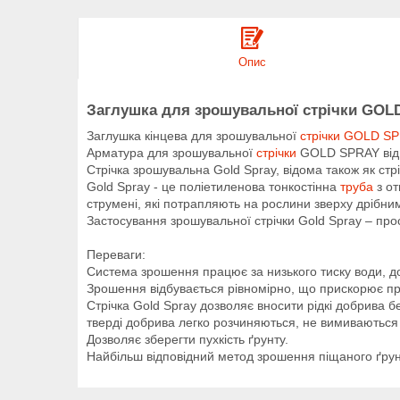
Опис
Заглушка для зрошувальної стрічки GOL
Заглушка кінцева для зрошувальної
стрічки GOLD S
Арматура для зрошувальної
стрічки
GOLD SPRAY від B
Стрічка зрошувальна Gold Spray, відома також як с
Gold Spray - це поліетиленова тонкостінна
труба
з от
струмені, які потрапляють на рослини зверху дрібни
Застосування зрошувальної стрічки Gold Spray – прост
Переваги:
Система зрошення працює за низького тиску води, д
Зрошення відбувається рівномірно, що прискорює пр
Стрічка Gold Spray дозволяє вносити рідкі добрива 
тверді добрива легко розчиняються, не вимиваються
Дозволяє зберегти пухкість ґрунту.
Найбільш відповідний метод зрошення піщаного ґрун