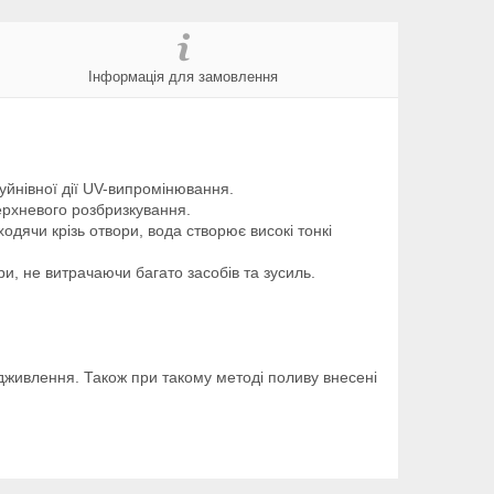
Інформація для замовлення
уйнівної дії UV-випромінювання.
ерхневого розбризкування.
дячи крізь отвори, вода створює високі тонкі
ри, не витрачаючи багато засобів та зусиль.
дживлення. Також при такому методі поливу внесені