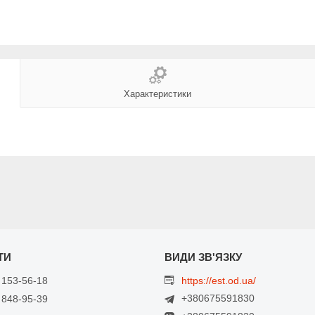
Характеристики
 153-56-18
https://est.od.ua/
+380675591830
 848-95-39