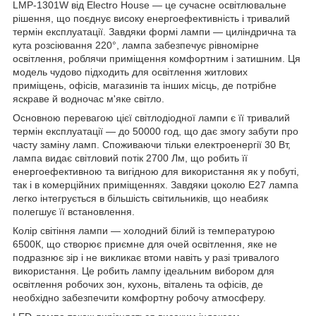
LMP-1301W від Electro House — це сучасне освітлювальне
рішення, що поєднує високу енергоефективність і тривалий
термін експлуатації. Завдяки формі лампи — циліндрична та
кута розсіювання 220°, лампа забезпечує рівномірне
освітлення, роблячи приміщення комфортним і затишним. Ця
модель чудово підходить для освітлення житлових
приміщень, офісів, магазинів та інших місць, де потрібне
яскраве й водночас м'яке світло.
Основною перевагою цієї світлодіодної лампи є її тривалий
термін експлуатації — до 50000 год, що дає змогу забути про
часту заміну ламп. Споживаючи тільки електроенергії 30 Вт,
лампа видає світловий потік 2700 Лм, що робить її
енергоефективною та вигідною для використання як у побуті,
так і в комерційних приміщеннях. Завдяки цоколю E27 лампа
легко інтегрується в більшість світильників, що неабияк
полегшує її встановлення.
Колір світіння лампи — холодний білий із температурою
6500К, що створює приємне для очей освітлення, яке не
подразнює зір і не викликає втоми навіть у разі тривалого
використання. Це робить лампу ідеальним вибором для
освітлення робочих зон, кухонь, віталень та офісів, де
необхідно забезпечити комфортну робочу атмосферу.