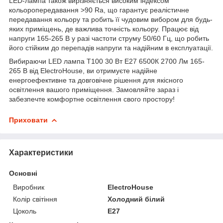
LED-лампа також вирізняється високим індексом
кольоропередавання >90 Ra, що гарантує реалістичне
передавання кольору та робить її чудовим вибором для будь-
яких приміщень, де важлива точність кольору. Працює від
напруги 165-265 В у разі частоти струму 50/60 Гц, що робить
його стійким до перепадів напруги та надійним в експлуатації.
Вибираючи LED лампа Т100 30 Вт E27 6500К 2700 Лм 165-
265 В від ElectroHouse, ви отримуєте надійне
енергоефективне та довговічне рішення для якісного
освітлення вашого приміщення. Замовляйте зараз і
забезпечте комфортне освітлення свого простору!
Приховати
Характеристики
Основні
Виробник
ElectroHouse
Колір світіння
Холодний білий
Цоколь
E27