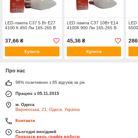
LED-лампа С37 5 Вт E27
LED лампа С37 10Вт E14
LED 
4100 К 450 Лм 165-265 В
4100К 900 Лм 165-265 В
6500
37,66
45,36
286
₴
₴
Купити
Купити
Про нас
98% позитивних з 85 відгуків за рік
Працює з 05.11.2015
м. Одеса
Варненська, 21, Одеса, Україна
Контакти
Сьогодні вихідний
Показати весь графік роботи