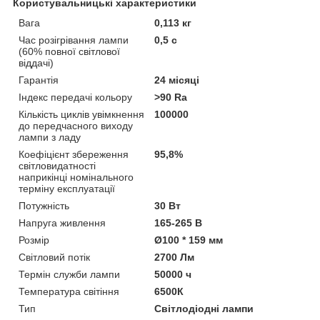
Користувальницькі характеристики
Вага
0,113 кг
Час розігрівання лампи
0,5 с
(60% повної світлової
віддачі)
Гарантія
24 місяці
Індекс передачі кольору
>90 Ra
Кількість циклів увімкнення
100000
до передчасного виходу
лампи з ладу
Коефіцієнт збереження
95,8%
світловидатності
наприкінці номінального
терміну експлуатації
Потужність
30 Вт
Напруга живлення
165-265 В
Розмір
Ø100 * 159 мм
Світловий потік
2700 Лм
Термін служби лампи
50000 ч
Температура світіння
6500К
Тип
Світлодіодні лампи