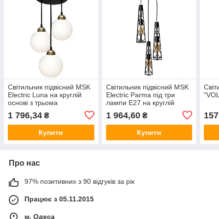
Світильник підвісний MSK
Світильник підвісний MSK
Світ
Electric Luna на круглій
Electric Parma під три
"VOL
основі з трьома
лампи Е27 на круглій
плафонами кульками Е27
основі NL 3890-3R BK
1 796,34
1 964,60
157
₴
₴
PL 2026-3R BK
чорний
Купити
Купити
Про нас
97% позитивних з 90 відгуків за рік
Працює з 05.11.2015
м. Одеса