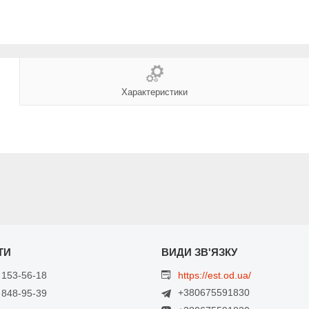
Характеристики
 153-56-18
https://est.od.ua/
+380675591830
 848-95-39