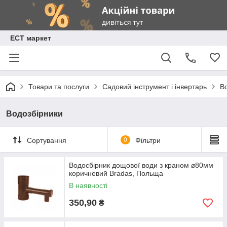
ЕСТ маркет
Товари та послуги
Садовий інструмент і інвертарь
В
Водозбірники
Сортування
0
Фільтри
Водосбірник дощової води з краном ⌀80мм
коричневий Bradas, Польща
В наявності
350,90
₴