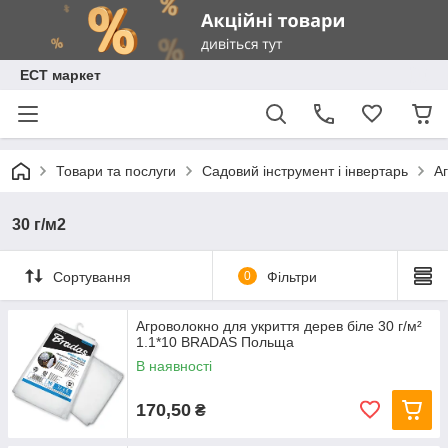
ЕСТ маркет
Товари та послуги
Садовий інструмент і інвертарь
А
30 г/м2
Сортування
0
Фільтри
Агроволокно для укриття дерев біле 30 г/м²
1.1*10 BRADAS Польща
В наявності
170,50
₴