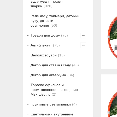
відлякувачі птахів і
тварин
320
Реле часу, таймери, датчики
руху, датчики
освітлення
50
Товари для дому
78
Антиблекаут
73
Велоаксесуари
15
Декор для ставка і саду
45
Декор для акваріума
34
Торгово офисное и
промышленное освещение
Msk Electric
2
Грунтовые светильники
4
Светильники внутренние