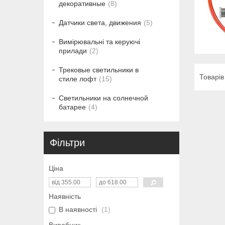
декоративные
8
Датчики света, движения
5
Вимірювальні та керуючі
прилади
2
Трековые светильники в
стиле лофт
15
Светильники на солнечной
батарее
4
Фільтри
Ціна
Наявність
В наявності
1