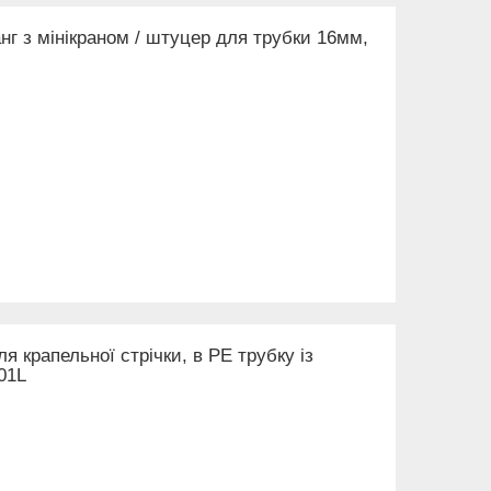
нг з мінікраном / штуцер для трубки 16мм,
я крапельної стрічки, в PE трубку із
01L