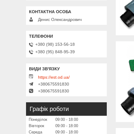
Денис Олександрович
+380 (98) 153-56-18
+380 (95) 848-95-39
https://est.od.ua/
+380675591830
+380675591830
Графік роботи
Понеділок
09:00
18:00
Вівторок
09:00
18:00
Середа
09:00
18:00