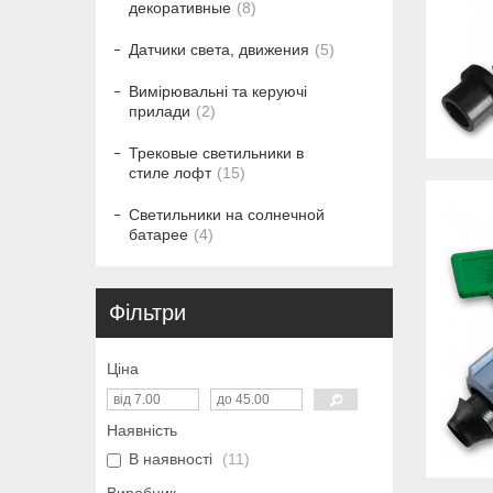
декоративные
8
Датчики света, движения
5
Вимірювальні та керуючі
прилади
2
Трековые светильники в
стиле лофт
15
Светильники на солнечной
батарее
4
Фільтри
Ціна
Наявність
В наявності
11