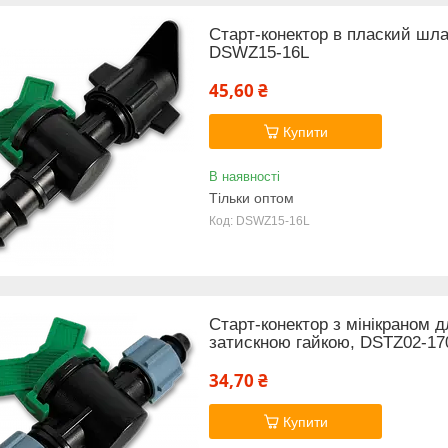
Старт-конектор в плаский шла
DSWZ15-16L
45,60 ₴
Купити
В наявності
Тільки оптом
DSWZ15-16L
Старт-конектор з мінікраном дл
затискною гайкою, DSTZ02-17
34,70 ₴
Купити