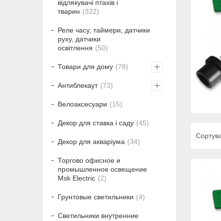
відлякувачі птахів і
тварин
322
Реле часу, таймери, датчики
руху, датчики
освітлення
50
Товари для дому
78
Антиблекаут
73
Велоаксесуари
15
Декор для ставка і саду
45
Декор для акваріума
34
Торгово офисное и
промышленное освещение
Msk Electric
2
Грунтовые светильники
4
Светильники внутренние