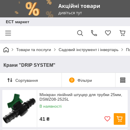
ЕСТ маркет
Товари та послуги
Садовий інструмент і інвертарь
П
Крани "DRIP SYSTEM"
Сортування
0
Фільтри
Мінікран лінійний штуцер для трубки 25мм,
DSWZ08-2525L
В наявності
41
₴