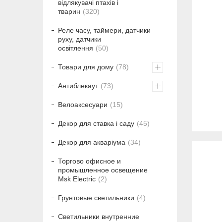
відлякувачі птахів і
тварин
320
Реле часу, таймери, датчики
руху, датчики
освітлення
50
Товари для дому
78
Антиблекаут
73
Велоаксесуари
15
Декор для ставка і саду
45
Декор для акваріума
34
Торгово офисное и
промышленное освещение
Msk Electric
2
Грунтовые светильники
4
Светильники внутренние