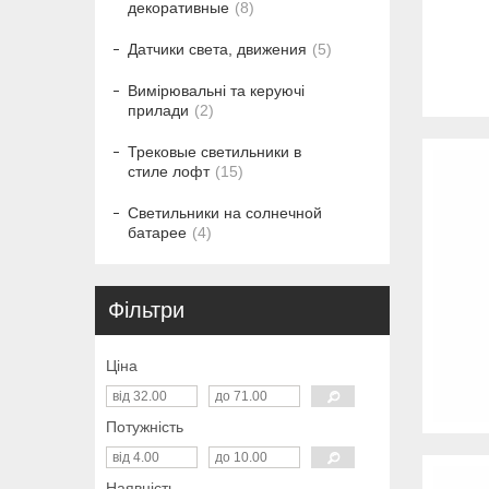
декоративные
8
Датчики света, движения
5
Вимірювальні та керуючі
прилади
2
Трековые светильники в
стиле лофт
15
Светильники на солнечной
батарее
4
Фільтри
Ціна
Потужність
Наявність