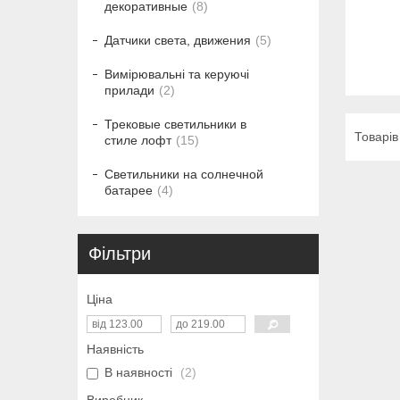
декоративные
8
Датчики света, движения
5
Вимірювальні та керуючі
прилади
2
Трековые светильники в
стиле лофт
15
Светильники на солнечной
батарее
4
Фільтри
Ціна
Наявність
В наявності
2