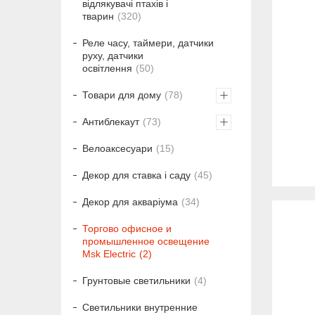
відлякувачі птахів і
тварин
320
Реле часу, таймери, датчики
руху, датчики
освітлення
50
Товари для дому
78
Антиблекаут
73
Велоаксесуари
15
Декор для ставка і саду
45
Декор для акваріума
34
Торгово офисное и
промышленное освещение
Msk Electric
2
Грунтовые светильники
4
Светильники внутренние